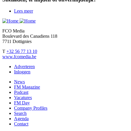
Lees meer
over
Snelladen,
te
mijden
FCO Media
of
Boulevard des Canadiens 118
onvermijdelijk?
7711 Dottignies
T
+32 56 77 13 10
www.fcomedia.be
Adverteren
Inloggen
User
account
News
FM Magazine
menu
Podcast
Vacatures
FM Day
Company Profiles
Search
Agenda
Contact