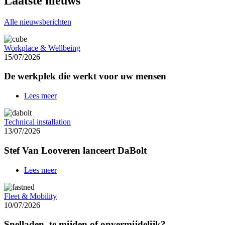
Laatste nieuws
Alle nieuwsberichten
Workplace & Wellbeing
15/07/2026
De werkplek die werkt voor uw mensen
Lees meer
over
De
werkplek
Technical installation
die
13/07/2026
werkt
voor
Stef Van Looveren lanceert DaBolt
uw
mensen
Lees meer
over
Stef
Van
Fleet & Mobility
Looveren
10/07/2026
lanceert
DaBolt
Snelladen, te mijden of onvermijdelijk?