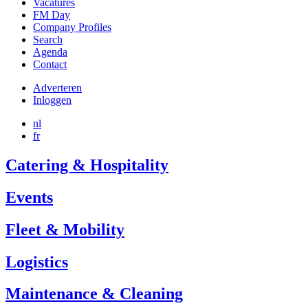
Vacatures
FM Day
Company Profiles
Search
Agenda
Contact
Adverteren
Inloggen
User
account
nl
fr
menu
reference
Catering & Hospitality
Events
Fleet & Mobility
Logistics
Maintenance & Cleaning