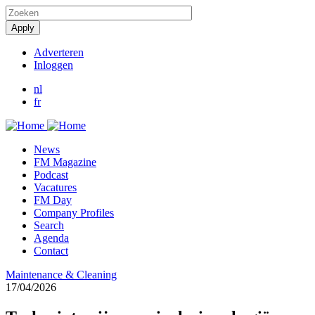
Overslaan
en
naar
de
Adverteren
inhoud
Inloggen
User
gaan
account
nl
fr
menu
News
FM Magazine
Podcast
Vacatures
FM Day
Company Profiles
Search
Agenda
Contact
Maintenance & Cleaning
17/04/2026